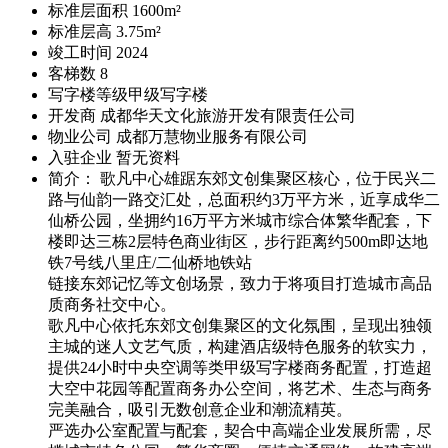
标准层面积
1600m²
标准层高
3.75m²
竣工时间
2024
客梯数
8
写字楼等级
甲级写字楼
开发商
成都华天文化旅游开发有限责任公司
物业公司
成都万慧物业服务有限公司
入驻企业
暂无资料
简介： 歌凡中心雄踞东郊文创集聚区核心，位于民兴二
路与仙韵一路交汇处，总面积约3万平方米，近享成华二
仙桥公园，坐拥约16万平方米城市综合体繁华配套，下
楼即达三栋2层特色商业街区，步行距离约500m即达地
铁7号线八里庄/二仙桥地铁站
链接东郊记忆等文创场景，致力于将项目打造城市高品
质商务社交中心。
歌凡中心依托东郊文创集聚区的文化氛围，呈现出独领
主城的迷人文艺气质，构建酒店级特色服务的软实力，
提供24小时中央空调等类甲级写字楼商务配置，打造超
大空中花园等配置商务办公空间，将艺术、生态与商务
完美融合，吸引无数创意企业和潮流精英。
严选办公室配置与配套，契合中高端企业发展所需，尽