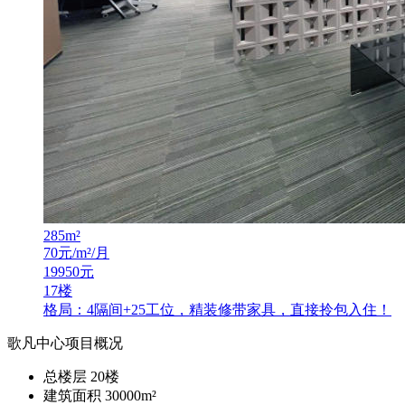
285
m²
70
元/m²/月
19950
元
17楼
格局：4隔间+25工位，精装修带家具，直接拎包入住！
歌凡中心项目概况
总楼层
20
楼
建筑面积
30000m²