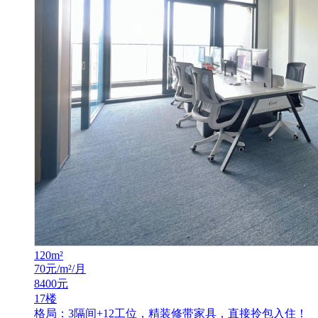
120
m²
70
元/m²/月
8400
元
17楼
格局：3隔间+12工位，精装修带家具，直接拎包入住！